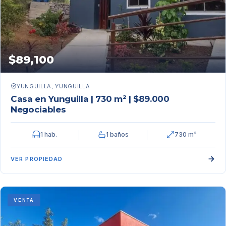
$89,100
YUNGUILLA, YUNGUILLA
Casa en Yunguilla | 730 m² | $89.000
Negociables
1 hab.
1 baños
730 m²
VER PROPIEDAD
VENTA