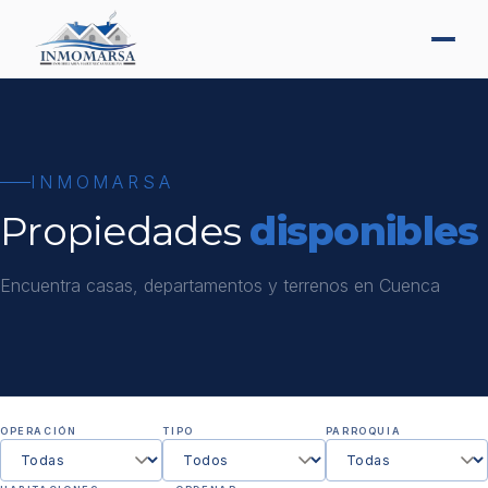
INMOMARSA
Propiedades
disponibles
Encuentra casas, departamentos y terrenos en Cuenca
OPERACIÓN
TIPO
PARROQUIA