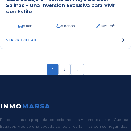
Salinas – Una Inversión Exclusiva para Vivir
con Estilo
5 hab.
5 baños
1050 m²
VER PROPIEDAD
1
2
→
INMO
MARSA
Especialistas en propiedades residenciales y comerciales en Cuenca,
Ecuador. Más de una década conectando familias con su hogar ideal.