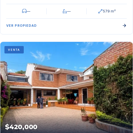
—
—
579 m²
VER PROPIEDAD
VENTA
$420,000