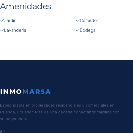
Amenidades
Jardín
Comedor
Lavandería
Bodega
INMO
MARSA
Especialistas en propiedades residenciales y comerciales en
Cuenca, Ecuador. Más de una década conectando familias con
su hogar ideal.