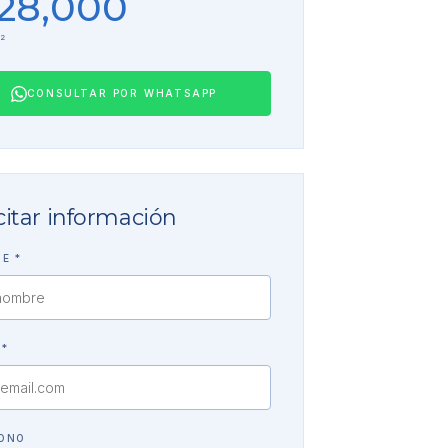
28,000
²
CONSULTAR POR WHATSAPP
citar información
E *
 *
FONO