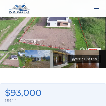
VENTA
VER 12 FOTOS
+7 fotos
$93,000
$169/m²